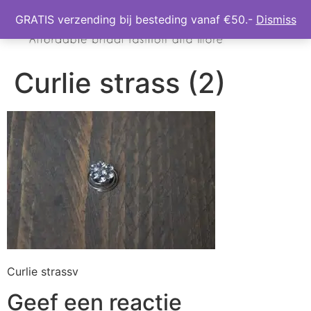
GRATIS verzending bij besteding vanaf €50.-
Dismiss
Curlie strass (2)
Curlie strassv
Geef een reactie