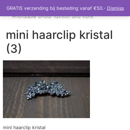
GRATIS verzending bij besteding vanaf €50.-
Dismiss
mini haarclip kristal
(3)
mini haarclip kristal