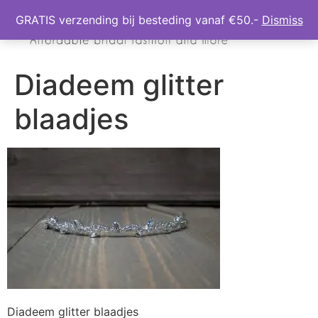
GRATIS verzending bij besteding vanaf €50.-
Dismiss
Diadeem glitter
blaadjes
Diadeem glitter blaadjes