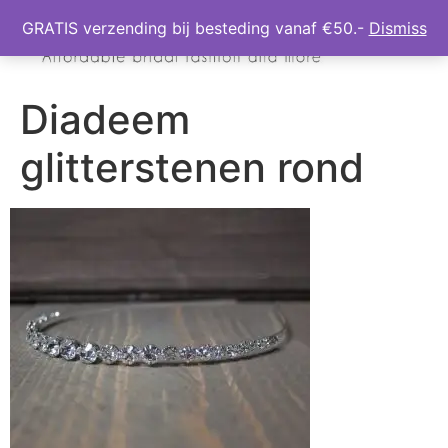
GRATIS verzending bij besteding vanaf €50.-
Dismiss
Diadeem
glitterstenen rond