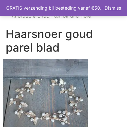
GRATIS verzending bij besteding vanaf €50.-
Dismiss
Haarsnoer goud
parel blad