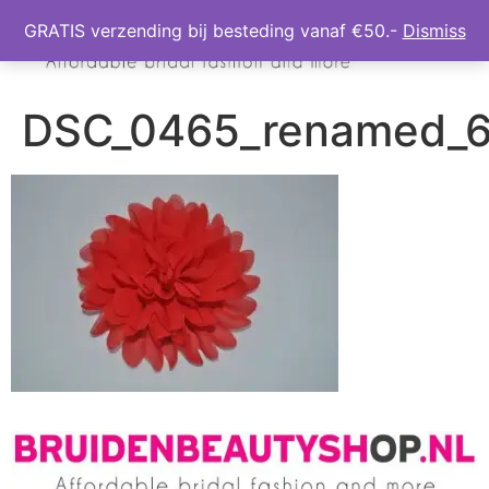
GRATIS verzending bij besteding vanaf €50.-
Dismiss
DSC_0465_renamed_