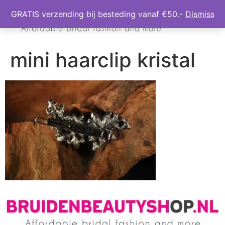
GRATIS verzending bij besteding vanaf €50.-
Dismiss
mini haarclip kristal