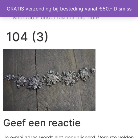
GRATIS verzending bij besteding vanaf €50.-
Dismiss
104 (3)
Geef een reactie
Je e-mailadres wordt niet gepubliceerd.
Vereiste velden