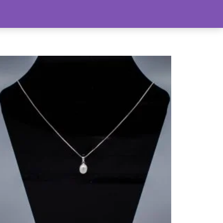
lle producten
Sale
Info & account