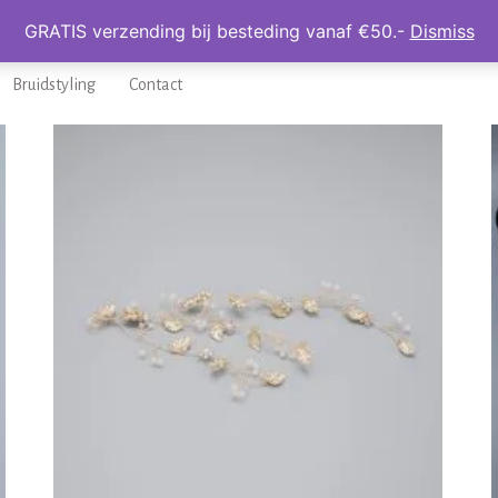
GRATIS verzending bij besteding vanaf €50.-
Dismiss
Home
Haaraccessoires
Sieraden
Kinder Actie
A
Bruidstyling
Contact