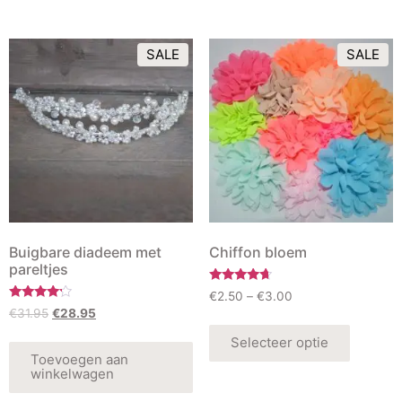
SALE
SALE
Buigbare diadeem met
Chiffon bloem
pareltjes
Rated
€
2.50
–
€
3.00
4.50
Rated
€
31.95
€
28.95
out of 5
4.00
out of 5
Selecteer optie
Toevoegen aan
winkelwagen