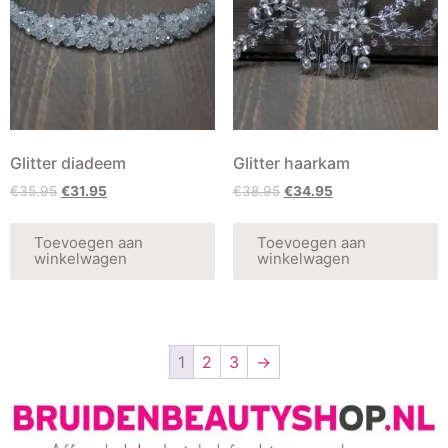
Glitter diadeem
Glitter haarkam
€
35.95
€
31.95
€
38.95
€
34.95
Toevoegen aan
Toevoegen aan
winkelwagen
winkelwagen
1
2
3
→