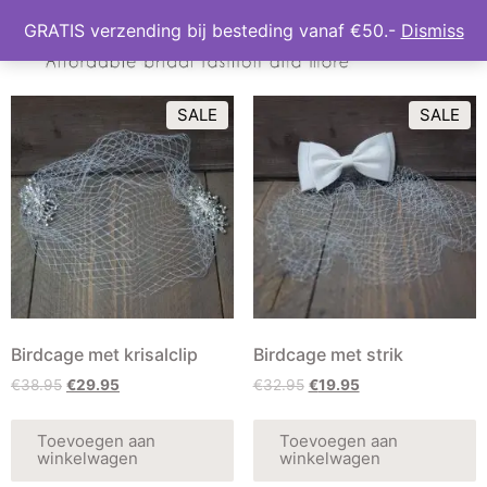
GRATIS verzending bij besteding vanaf €50.-
Dismiss
SALE
SALE
Birdcage met krisalclip
Birdcage met strik
€
38.95
€
29.95
€
32.95
€
19.95
Toevoegen aan
Toevoegen aan
winkelwagen
winkelwagen