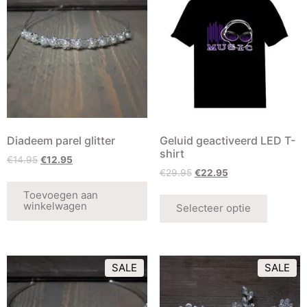
Diadeem parel glitter
Geluid geactiveerd LED T-
shirt
€
14.95
€
12.95
€
29.95
€
22.95
Toevoegen aan
winkelwagen
Selecteer optie
SALE
SALE