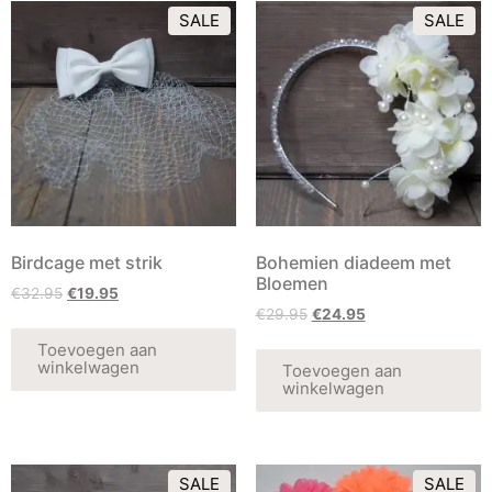
SALE
SALE
Birdcage met strik
Bohemien diadeem met
Bloemen
€
32.95
€
19.95
€
29.95
€
24.95
Toevoegen aan
winkelwagen
Toevoegen aan
winkelwagen
SALE
SALE