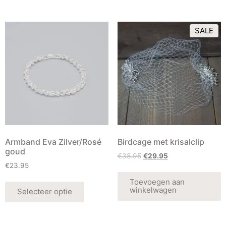
SALE
Armband Eva Zilver/Rosé
Birdcage met krisalclip
goud
€
38.95
€
29.95
€
23.95
Toevoegen aan
winkelwagen
Selecteer optie