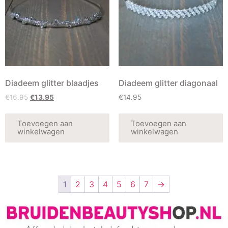
Diadeem glitter blaadjes
Diadeem glitter diagonaal
€
16.95
€
13.95
€
14.95
Toevoegen aan
Toevoegen aan
winkelwagen
winkelwagen
1
2
3
4
5
6
7
→