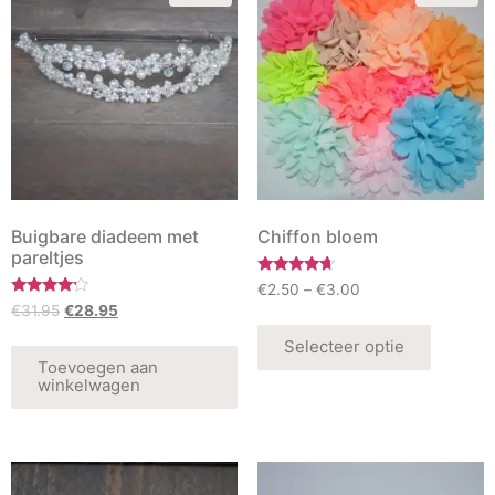
Buigbare diadeem met
Chiffon bloem
pareltjes
Rated
€
2.50
–
€
3.00
4.50
Rated
€
31.95
€
28.95
out of 5
4.00
out of 5
Selecteer optie
Toevoegen aan
winkelwagen