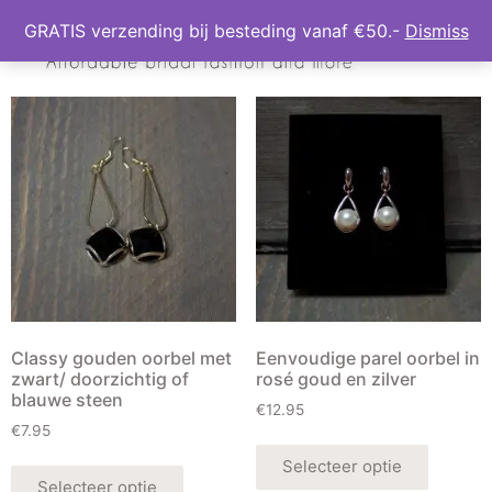
GRATIS verzending bij besteding vanaf €50.-
Dismiss
Classy gouden oorbel met
Eenvoudige parel oorbel in
zwart/ doorzichtig of
rosé goud en zilver
blauwe steen
€
12.95
€
7.95
Selecteer optie
Selecteer optie