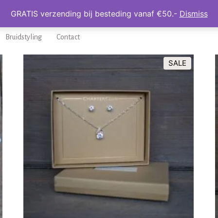
GRATIS verzending bij besteding vanaf €50.-
Dismiss
Home
Haaraccessoires
Sieraden
Kinder Actie
A
Bruidstyling
Contact
SALE