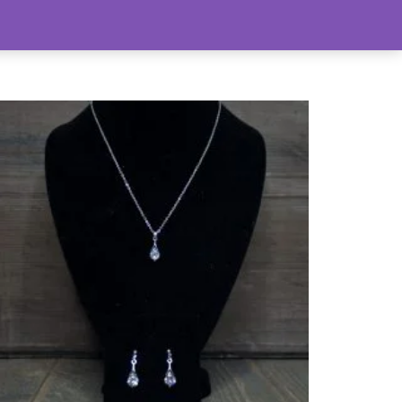
lle producten
Sale
Info & account