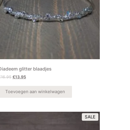
Diadeem glitter blaadjes
€
16.95
€
13.95
Toevoegen aan winkelwagen
SALE