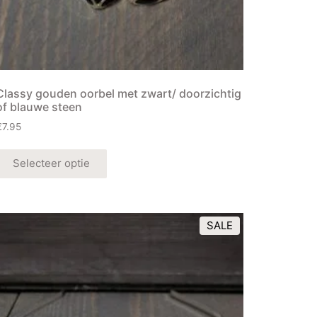
Classy gouden oorbel met zwart/ doorzichtig
of blauwe steen
€
7.95
Selecteer optie
SALE