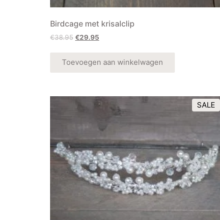
Birdcage met krisalclip
€
38.95
€
29.95
Toevoegen aan winkelwagen
SALE