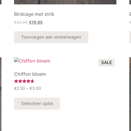
Birdcage met strik
€
32.95
€
19.95
Toevoegen aan winkelwagen
SALE
Chiffon bloem
Rated
€
2.50
–
€
3.00
4.50
out of 5
Selecteer optie