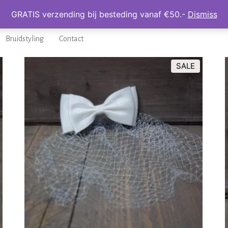
GRATIS verzending bij besteding vanaf €50.-
Dismiss
Home
Haaraccessoires
Sieraden
Kinder Actie
A
Bruidstyling
Contact
SALE