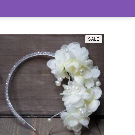
lle producten
Sale
Info & account
SALE