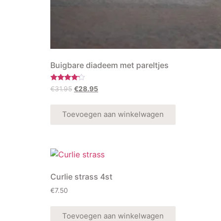
Buigbare diadeem met pareltjes
Rated
€
31.95
€
28.95
4.00
out of 5
Toevoegen aan winkelwagen
Curlie strass 4st
€
7.50
Toevoegen aan winkelwagen