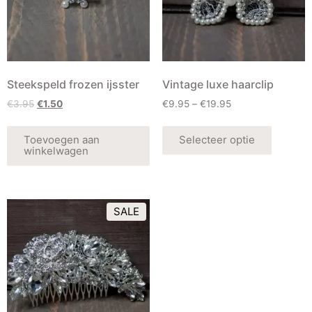
Steekspeld frozen ijsster
Vintage luxe haarclip
€
3.95
€
1.50
€
9.95
–
€
19.95
Toevoegen aan
Selecteer optie
winkelwagen
SALE